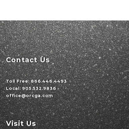
Contact Us
Toll Free:
866.446.4493
Local:
905.532.9836
office@orcga.com
Visit Us