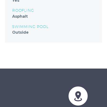
Yes
ROOFLING
Asphalt
SWIMMING POOL
Outside

