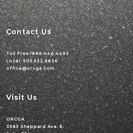
Contact Us
Toll Free:
866.446.4493
Local:
905.532.9836
office@orcga.com
Visit Us
ORCGA
3583 Sheppard Ave. E.