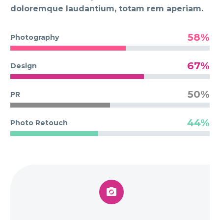
doloremque laudantium, totam rem aperiam.
58%
Photography
67%
Design
50%
PR
44%
Photo Retouch

