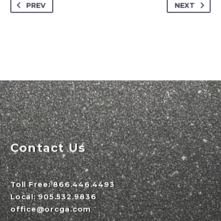
PREV
NEXT
Contact Us
Toll Free:
866.446.4493
Local:
905.532.9836
office@orcga.com