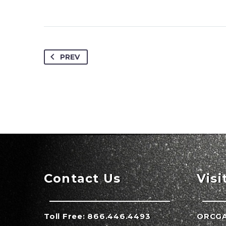
PREV
Contact Us
Visi
Toll Free:
866.446.4493
ORCG