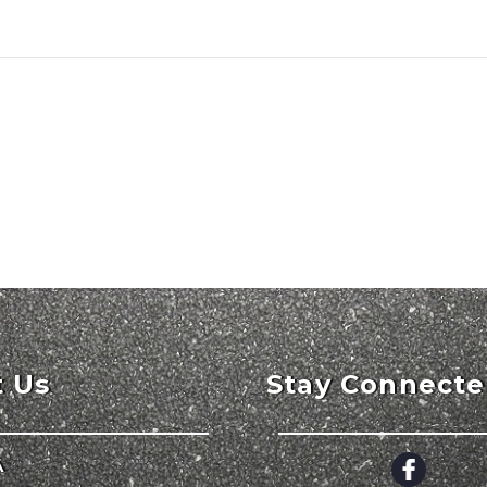
t Us
Stay Connect
A