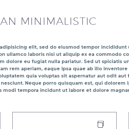
AN MINIMALISTIC
adipisicing elit, sed do eiusmod tempor incididunt 
n ullamco laboris nisi ut aliquip ex ea commodo con
um dolore eu fugiat nulla pariatur. Sed ut spiciatis 
 rem aperiam, eaque ipsa quae ab illo inventore ve
luptatem quia voluptas sit aspernatur aut odit aut
 nesciunt. Neque porro quisquam est, qui dolorem i
us modi tempora incidunt ut labore et dolore magn

