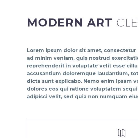
MODERN ART
CLE
Lorem ipsum dolor sit amet, consectetur 
ad minim veniam, quis nostrud exercitatio
reprehenderit in voluptate velit esse cill
accusantium doloremque laudantium, totam
dicta sunt explicabo. Nemo enim ipsam vo
dolores eos qui ratione voluptatem sequi
adipisci velit, sed quia non numquam ei

