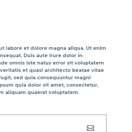
ut labore et dolore magna aliqua. Ut enim
sequat. Duis aute irure dolor in
unde omnis iste natus error sit voluptatem
ritatis et quasi architecto beatae vitae
 fugit, sed quia consequuntur magni
psum quia dolor sit amet, consectetur,
am aliquam quaerat voluptatem.

