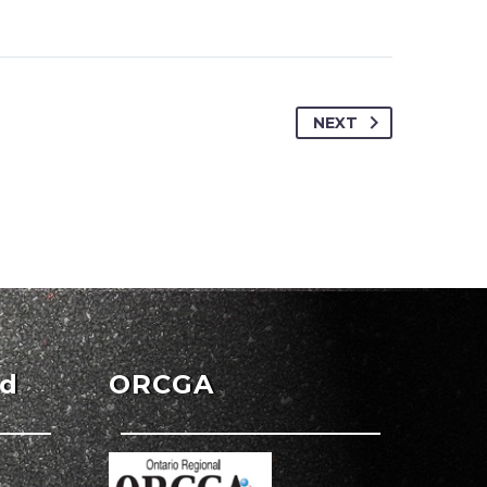
NEXT
ed
ORCGA