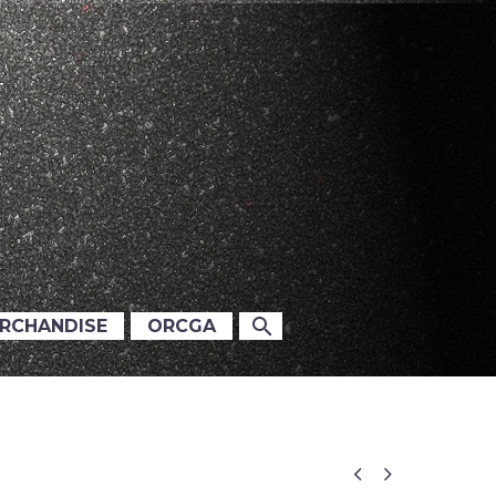
ERCHANDISE
ORCGA

