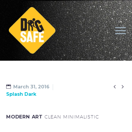


March 31, 2016
Splash Dark
MODERN ART
CLEAN MINIMALISTIC