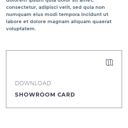
dolorem ipsum quia dolor sit amet,
consectetur, adipisci velit, sed quia non
numquam eius modi tempora incidunt ut
labore et dolore magnam aliquam quaerat
voluptatem.


DOWNLOAD
SHOWROOM CARD