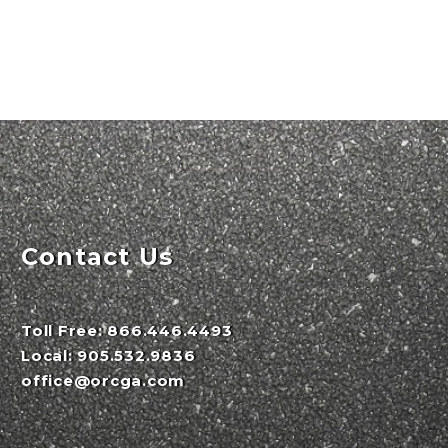
Contact Us
Toll Free:
866.446.4493
Local:
905.532.9836
office@orcga.com