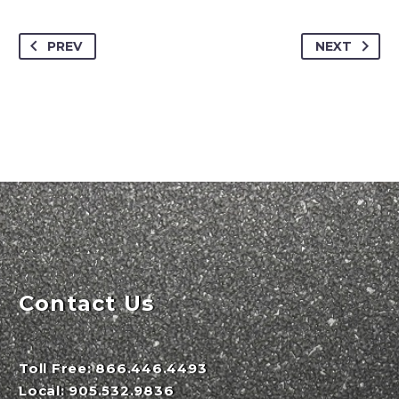
PREV
NEXT
Contact Us
Toll Free:
866.446.4493
Local:
905.532.9836